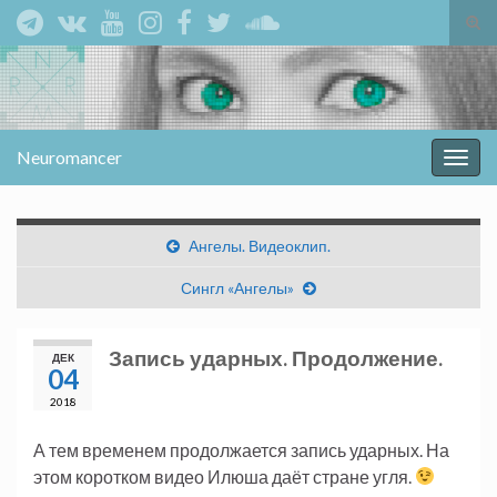
Вкл/
вык
Search for:
фор
пои
Neuromancer
Вкл/
выкл
нави
Ангелы. Видеоклип.
Сингл «Ангелы»
Запись ударных. Продолжение.
ДЕК
04
2018
А тем временем продолжается запись ударных. На
этом коротком видео Илюша даёт стране угля.