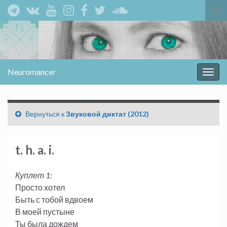
Вкл/
вык
Search for:
фор
пои
Neuromancer
Вкл/
выкл
нави
Вернуться к
Звуковой диктат (2012)
t. h. a. i.
Куплет 1:
Просто хотел
Быть с тобой вдвоем
В моей пустыне
Ты была дождем