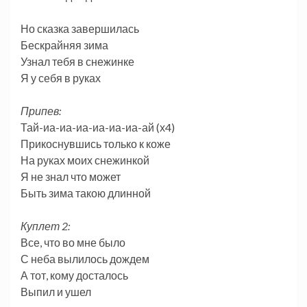
Но сказка завершилась
Бескрайняя зима
Узнал тебя в снежинке
Я у себя в руках
Припев:
Тай-иа-иа-иа-иа-иа-иа-ай (х4)
Прикоснувшись только к коже
На руках моих снежинкой
Я не знал что может
Быть зима такою длинной
Куплет 2:
Все, что во мне было
С неба вылилось дождем
А тот, кому досталось
Выпил и ушел