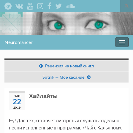
Вкл/
вык
Search for:
фор
пои
Neuromancer
Вкл/
выкл
нави
Рецензия на новый сингл
Sotnik — Моё касание
Хайлайты
НОЯ
22
2019
Ёу! Для тех, кто хочет смотреть и слушать отдельно
песни исполненные в программе «Чай с Кальяном»,